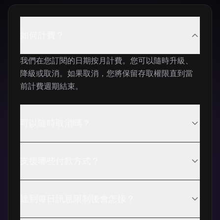
如何計費？
我們在您訂閱的日期按月計費。您可以隨時升級、
降級或取消。如果取消，您將保留存取權限直到當
前計費週期結束。
可以隨時取消嗎？
是的，絕對可以。您可以隨時取消訂閱，無需任何
支援哪些付款方式？
理由。您的存取權限將持續到當前計費週期結束。
我們透過安全的付款處理商Stripe接受所有主要信用
達到每日訊息限制後會怎樣？
卡（Visa、Mastercard、American Express）和
簽帳卡。