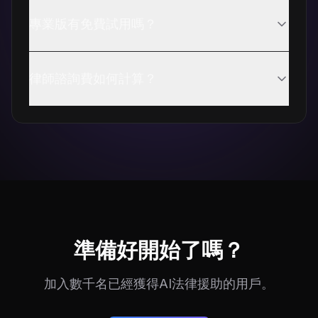
您的訊息配額每天午夜（您的當地時間）重置。免
專業版有免費試用嗎？
費用戶每天8條訊息，專業版用戶20條。您可以隨時
升級獲取更多訊息。
我們不提供傳統的免費試用，但免費版讓您可以體
律師諮詢費如何計算？
驗核心功能。當您準備好需要更多時，升級到專業
版是即時的，且可隨時取消。
律師諮詢費與您的LexAmp訂閱分開計算。每位律
師設定自己的費率，您在預約諮詢時直接向他們支
付。我們收取少量平台費用以支付付款處理成本。
準備好開始了嗎？
加入數千名已經獲得AI法律援助的用戶。